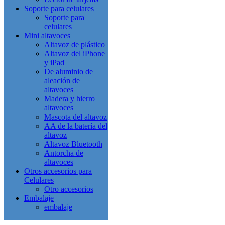
Soporte para celulares
Soporte para
celulares
Mini altavoces
Altavoz de plástico
Altavoz del iPhone
y iPad
De aluminio de
aleación de
altavoces
Madera y hierro
altavoces
Mascota del altavoz
AA de la batería del
altavoz
Altavoz Bluetooth
Antorcha de
altavoces
Otros accesorios para
Celulares
Otro accesorios
Embalaje
embalaje