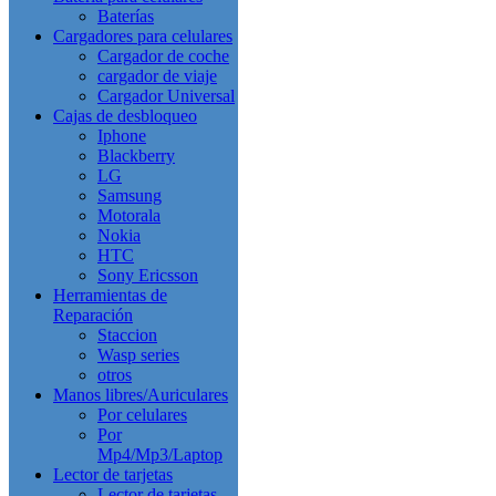
Baterías
Cargadores para celulares
Cargador de coche
cargador de viaje
Cargador Universal
Cajas de desbloqueo
Iphone
Blackberry
LG
Samsung
Motorala
Nokia
HTC
Sony Ericsson
Herramientas de
Reparación
Staccion
Wasp series
otros
Manos libres/Auriculares
Por celulares
Por
Mp4/Mp3/Laptop
Lector de tarjetas
Lector de tarjetas