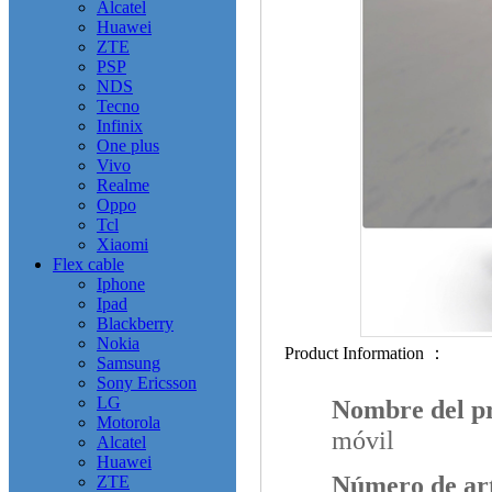
Alcatel
Huawei
ZTE
PSP
NDS
Tecno
Infinix
One plus
Vivo
Realme
Oppo
Tcl
Xiaomi
Flex cable
Iphone
Ipad
Blackberry
Nokia
Product Information ：
Samsung
Sony Ericsson
LG
Nombre del p
Motorola
móvil
Alcatel
Huawei
Número de art
ZTE