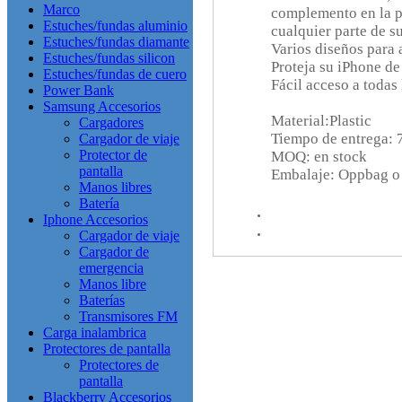
Marco
complemento en la pa
Estuches/fundas aluminio
cualquier parte de s
Estuches/fundas diamante
Varios diseños para 
Estuches/fundas silicon
Proteja su iPhone de
Estuches/fundas de cuero
Fácil acceso a todas
Power Bank
Samsung Accesorios
Material:Plastic
Cargadores
Tiempo de entrega: 7
Cargador de viaje
Protector de
MOQ: en stock
pantalla
Embalaje: Oppbag o 
Manos libres
Batería
Iphone Accesorios
Cargador de viaje
Cargador de
emergencia
Manos libre
Baterías
Transmisores FM
Carga inalambrica
Protectores de pantalla
Protectores de
pantalla
Blackberry Accesorios