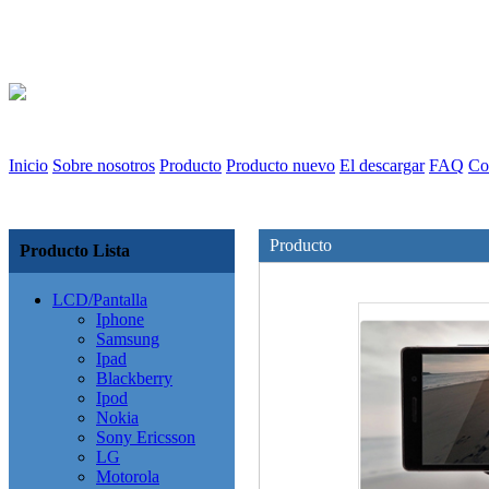
Inicio
Sobre nosotros
Producto
Producto nuevo
El descargar
FAQ
Co
Producto
Producto Lista
LCD/Pantalla
Iphone
Samsung
Ipad
Blackberry
Ipod
Nokia
Sony Ericsson
LG
Motorola