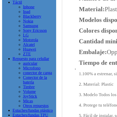
Táctil
Iphone
Material:
Plast
Ipad
Blackberry
Modelos dispo
Nokia
Samsung
Colores dispon
Sony Ericsson
LG
Motorola
Cantidad mín
Alcatel
Huawei
Embalaje:
Opp
ZTE
Repuesto para celullar
Tiempo de ent
auricular
Microfono
conector de carga
1.100% a estrenar, s
Conector de la
batería
2. Material: Plastic
Timbre
Volume
3. Modelo Todos los
JoyStick
Micas
4. Protege tu teléfo
Otros repuestos
Estuches/fundas plástico
Estuches/fundas TPU
5. Fácil de instalar,