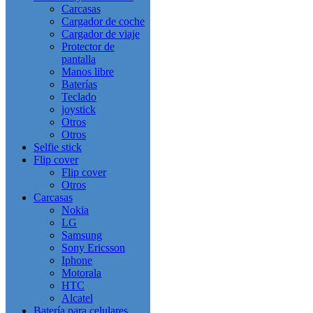
Carcasas
Cargador de coche
Cargador de viaje
Protector de
pantalla
Manos libre
Baterías
Teclado
joystick
Otros
Otros
Selfie stick
Flip cover
Flip cover
Otros
Carcasas
Nokia
LG
Samsung
Sony Ericsson
Iphone
Motorala
HTC
Alcatel
Batería para celulares