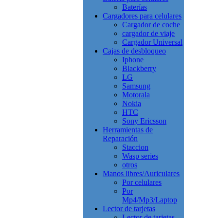
Baterías
Cargadores para celulares
Cargador de coche
cargador de viaje
Cargador Universal
Cajas de desbloqueo
Iphone
Blackberry
LG
Samsung
Motorala
Nokia
HTC
Sony Ericsson
Herramientas de
Reparación
Staccion
Wasp series
otros
Manos libres/Auriculares
Por celulares
Por
Mp4/Mp3/Laptop
Lector de tarjetas
Lector de tarjetas