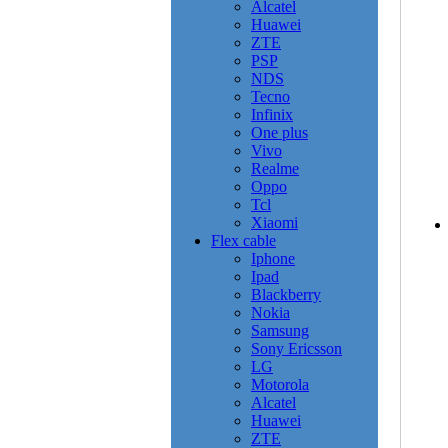
Alcatel
Huawei
ZTE
PSP
NDS
Tecno
Infinix
One plus
Vivo
Realme
Oppo
Tcl
Xiaomi
Flex cable
Iphone
Ipad
Blackberry
Nokia
Samsung
Sony Ericsson
LG
Motorola
Alcatel
Huawei
ZTE