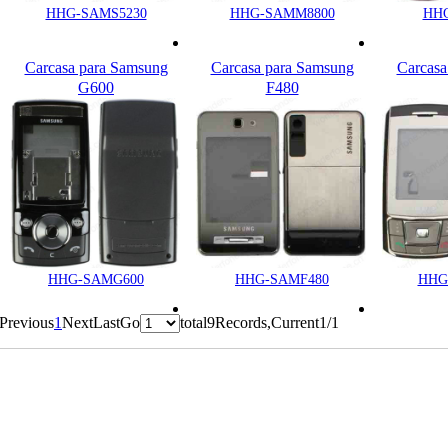
HHG-SAMS5230
HHG-SAMM8800
HHG
Carcasa para Samsung
Carcasa para Samsung
Carcasa
G600
F480
HHG-SAMG600
HHG-SAMF480
HHG
Previous
1
Next
Last
Go
total9Records,Current1/1