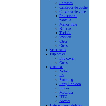
Carcasas
Cargador de coche
Cargador de viaje
Protector de
pantalla
Manos libre
Baterías
Teclado
joystick
Otros
Otros
Selfie stick
Flip cover
Flip cover
Otros
Carcasas
Nokia
LG
Samsung
Sony Ericsson
Iphone
Motorala
HTC
Alcatel
Batería para celulares