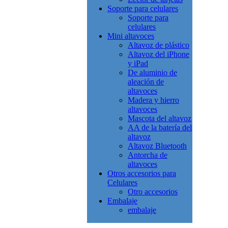
Soporte para celulares
Soporte para
celulares
Mini altavoces
Altavoz de plástico
Altavoz del iPhone
y iPad
De aluminio de
aleación de
altavoces
Madera y hierro
altavoces
Mascota del altavoz
AA de la batería del
altavoz
Altavoz Bluetooth
Antorcha de
altavoces
Otros accesorios para
Celulares
Otro accesorios
Embalaje
embalaje