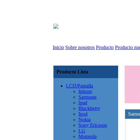
Inicio
Sobre nosotros
Producto
Producto nu
Producto Lista
LCD/Pantalla
Iphone
Samsung
Ipad
Blackberry
Ipod
Sams
Nokia
Sony Ericsson
LG
Motorola