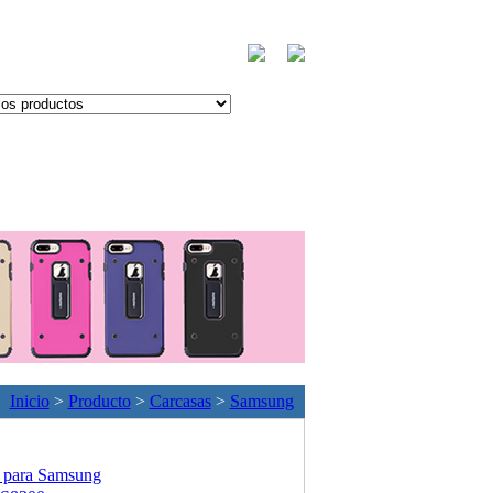
Inicio
>
Producto
>
Carcasas
>
Samsung
 para Samsung