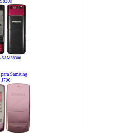
S8300
-SAMS8300
 para Samsung
J700