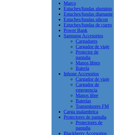
Marco
Estuches/fundas aluminio
Estuches/fundas diamante
Estuches/fundas silicon
Estuches/fundas de cuero
Power Bank
Samsung Accesorios
Cargadores
Cargador de viaje
Protector de
pantalla
Manos libres
Batería
Iphone Accesorios
Cargador de viaje
Cargador de
emergencia
Manos libre
Baterías
Transmisores FM
Carga inalambrica
Protectores de pantalla
Protectores de
pantalla
Blackberry Accesorios