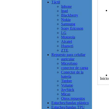
Táctil
Iphone
Ipad
Blackberry
Nokia
Samsung
Sony Ericsson
LG
Motorola
Alcatel
Huawei
ZTE
Repuesto para celullar
auricular
Microfono
conector de carga
Conector de la
batería
Inicio
Timbre
Volume
JoyStick
Micas
Otros repuestos
Estuches/fundas plástico
Estuches/fundas TPU