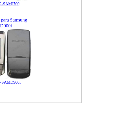
-SAMJ700
 para Samsung
D900i
-SAMD900I