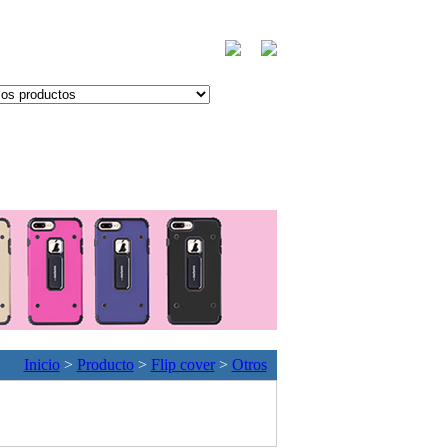
Inicio
>
Producto
>
Flip cover
>
Otros