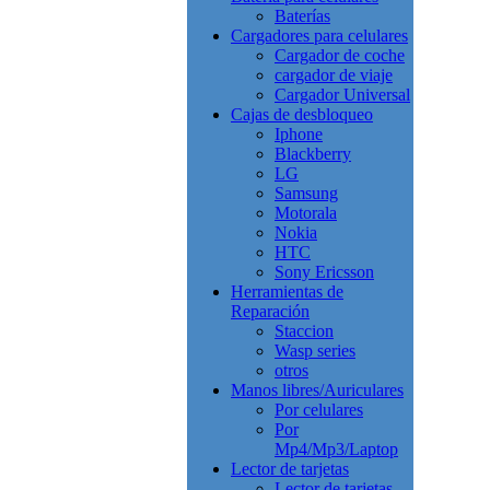
Baterías
Cargadores para celulares
Cargador de coche
cargador de viaje
Cargador Universal
Cajas de desbloqueo
Iphone
Blackberry
LG
Samsung
Motorala
Nokia
HTC
Sony Ericsson
Herramientas de
Reparación
Staccion
Wasp series
otros
Manos libres/Auriculares
Por celulares
Por
Mp4/Mp3/Laptop
Lector de tarjetas
Lector de tarjetas