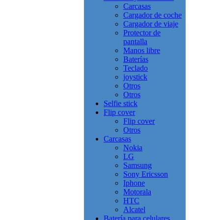
Carcasas
Cargador de coche
Cargador de viaje
Protector de
pantalla
Manos libre
Baterías
Teclado
joystick
Otros
Otros
Selfie stick
Flip cover
Flip cover
Otros
Carcasas
Nokia
LG
Samsung
Sony Ericsson
Iphone
Motorala
HTC
Alcatel
Batería para celulares