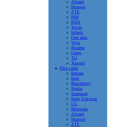
Alcatel
Huawei
ZTE
PSP
NDS
Tecno
Infinix
One plus
Vivo
Realme
Oppo
Tcl
Xiaomi
Flex cable
Iphone
Ipad
Blackberry
Nokia
Samsung
Sony Ericsson
LG
Motorola
Alcatel
Huawei
ZTE