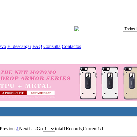
evo
El descargar
FAQ
Consulta
Contactos
Previous
1
Next
Last
Go
total1Records,Current1/1