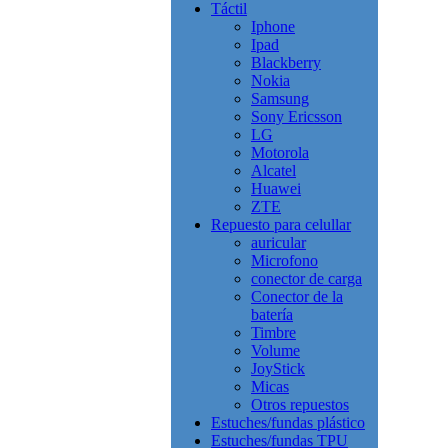
Táctil
Iphone
Ipad
Blackberry
Nokia
Samsung
Sony Ericsson
LG
Motorola
Alcatel
Huawei
ZTE
Repuesto para celullar
auricular
Microfono
conector de carga
Conector de la
batería
Timbre
Volume
JoyStick
Micas
Otros repuestos
Estuches/fundas plástico
Estuches/fundas TPU