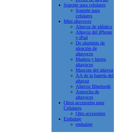
Soporte para celulares
Soporte para
celulares
Mini altavoces
Altavoz de plástico
Altavoz del iPhone
y iPad
De aluminio de
aleación de
altavoces
Madera y hierro
altavoces
Mascota del altavoz
AA de la batería del
altavoz
Altavoz Bluetooth
Antorcha de
altavoces
Otros accesorios para
Celulares
Otro accesorios
Embalaje
embalaje