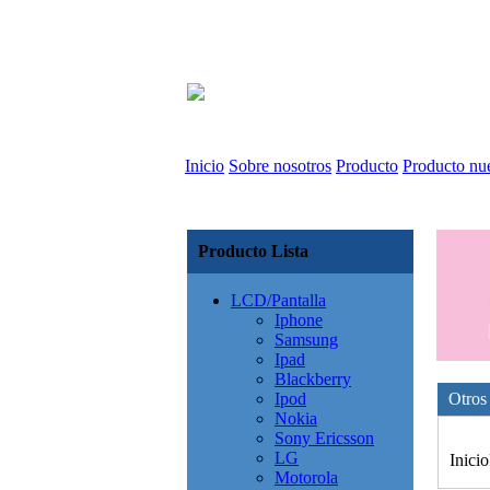
Inicio
Sobre nosotros
Producto
Producto nu
Producto Lista
LCD/Pantalla
Iphone
Samsung
Ipad
Blackberry
Ipod
Otros
Nokia
Sony Ericsson
LG
Inicio
Motorola