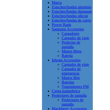
Marco
Estuches/fundas aluminio
Estuches/fundas diamante
Estuches/fundas silicon
Estuches/fundas de cuero
Power Bank
Samsung Accesorios
Cargadores
Cargador de viaje
Protector de
pantalla
Manos libres
Batería
Iphone Accesorios
Cargador de viaje
Cargador de
emergencia
Manos libre
Baterías
Transmisores FM
Carga inalambrica
Protectores de pantalla
Protectores de
pantalla
Blackberry Accesorios