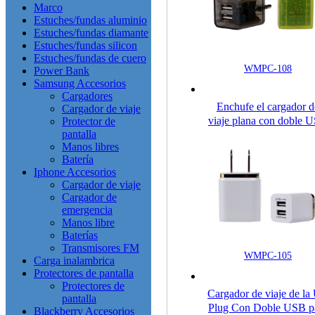
Marco
Estuches/fundas aluminio
Estuches/fundas diamante
Estuches/fundas silicon
Estuches/fundas de cuero
WMPC-108
Power Bank
Samsung Accesorios
Cargadores
Enchufe el cargador d
Cargador de viaje
viaje plana con doble 
Protector de
pantalla
para teléfonos móvile
Manos libres
Batería
Iphone Accesorios
Cargador de viaje
Cargador de
emergencia
Manos libre
Baterías
Transmisores FM
WMPC-105
Carga inalambrica
Protectores de pantalla
Protectores de
Cargador de viaje de la
pantalla
Plug Con Doble USB p
Blackberry Accesorios