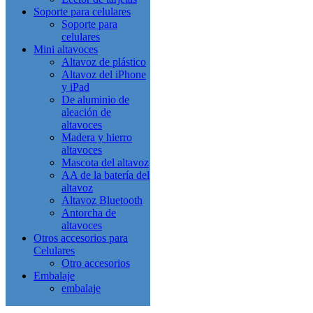
Soporte para celulares
Soporte para
celulares
Mini altavoces
Altavoz de plástico
Altavoz del iPhone
y iPad
De aluminio de
aleación de
altavoces
Madera y hierro
altavoces
Mascota del altavoz
AA de la batería del
altavoz
Altavoz Bluetooth
Antorcha de
altavoces
Otros accesorios para
Celulares
Otro accesorios
Embalaje
embalaje