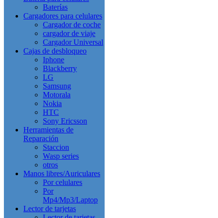
Baterías
Cargadores para celulares
Cargador de coche
cargador de viaje
Cargador Universal
Cajas de desbloqueo
Iphone
Blackberry
LG
Samsung
Motorala
Nokia
HTC
Sony Ericsson
Herramientas de
Reparación
Staccion
Wasp series
otros
Manos libres/Auriculares
Por celulares
Por
Mp4/Mp3/Laptop
Lector de tarjetas
Lector de tarjetas