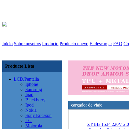
Inicio
Sobre nosotros
Producto
Producto nuevo
El descargar
FAQ
Co
Producto Lista
LCD/Pantalla
Iphone
Samsung
Ipad
Blackberry
Ipod
cargador de viaje
Nokia
Sony Ericsson
LG
ZYBB-1534 220V 2.
Motorola