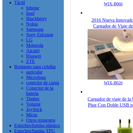
Táctil
WIX-B066
Iphone
Ipad
Blackberry
2016 Nueva Innovado
Nokia
Cargador de Viaje de
Samsung
Ahorro de Energía C
Sony Ericsson
Luz de Trabajo LED
LG
Motorola
Alcatel
Huawei
ZTE
Repuesto para celullar
auricular
Microfono
conector de carga
WIX-B026
Conector de la
batería
Timbre
Cargador de viaje de la
Volume
Plug Con Doble USB p
JoyStick
teléfonos móviles
Micas
Otros repuestos
Estuches/fundas plástico
Estuches/fundas TPU