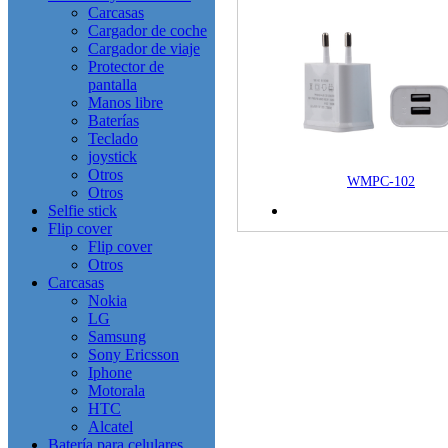
teléfonos móviles
Carcasas
Cargador de coche
Cargador de viaje
Protector de
pantalla
Manos libre
Baterías
Teclado
joystick
Otros
WMPC-102
Otros
Selfie stick
Flip cover
Flip cover
Otros
Carcasas
Nokia
LG
Samsung
Sony Ericsson
Iphone
Motorala
HTC
Alcatel
Batería para celulares