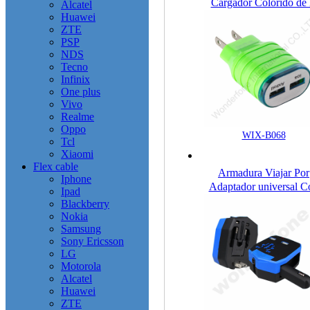
Cargador Colorido de 
Alcatel
Pared con las Líneas p
Huawei
ZTE
Teléfono
PSP
NDS
Tecno
Infinix
One plus
Vivo
Realme
Oppo
WIX-B068
Tcl
Xiaomi
Flex cable
Armadura Viajar Por
Iphone
Adaptador universal C
Ipad
Coche Cargador
Blackberry
Nokia
Samsung
Sony Ericsson
LG
Motorola
Alcatel
Huawei
ZTE