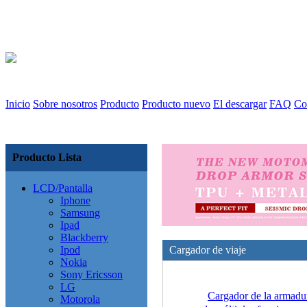
Inicio
Sobre nosotros
Producto
Producto nuevo
El descargar
FAQ
Co
Producto Lista
LCD/Pantalla
Iphone
Samsung
Ipad
Blackberry
Ipod
Cargador de viaje
Nokia
Sony Ericsson
LG
Cargador de la armadu
Motorola