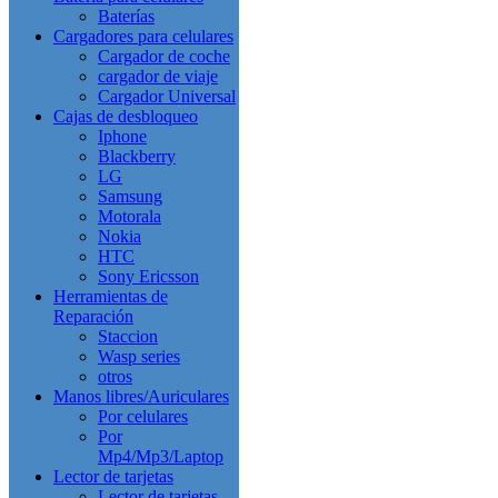
Baterías
Cargadores para celulares
Cargador de coche
cargador de viaje
Cargador Universal
Cajas de desbloqueo
Iphone
Blackberry
LG
Samsung
Motorala
Nokia
HTC
Sony Ericsson
Herramientas de
Reparación
Staccion
Wasp series
otros
Manos libres/Auriculares
Por celulares
Por
Mp4/Mp3/Laptop
Lector de tarjetas
Lector de tarjetas