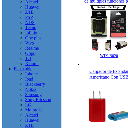
de múltiples funciones p
Alcatel
el teléfono celular
Huawei
ZTE
PSP
NDS
Tecno
Infinix
One plus
Vivo
Realme
Oppo
WIX-B020
Tcl
Xiaomi
Flex cable
Cargador de Estánda
Iphone
Americano Con US
Ipad
Único para Teléfono
Blackberry
Móviles
Nokia
Samsung
Sony Ericsson
LG
Motorola
Alcatel
Huawei
ZTE