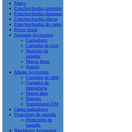
Marco
Estuches/fundas aluminio
Estuches/fundas diamante
Estuches/fundas silicon
Estuches/fundas de cuero
Power Bank
Samsung Accesorios
Cargadores
Cargador de viaje
Protector de
pantalla
Manos libres
Batería
Iphone Accesorios
Cargador de viaje
Cargador de
emergencia
Manos libre
Baterías
Transmisores FM
Carga inalambrica
Protectores de pantalla
Protectores de
pantalla
Blackberry Accesorios