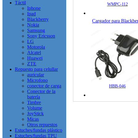
Táctil
WMPC-112
Iphone
Ipad
Blackberry
Cargador para Blackbe
Nokia
Samsung
Sony Ericsson
LG
Motorola
Alcatel
Huawei
ZTE
Repuesto para celullar
auricular
Microfono
conector de carga
HBB-046
Conector de la
batería
Timbre
Volume
JoyStick
Micas
Otros repuestos
Estuches/fundas plástico
Estuches/fundas TPU