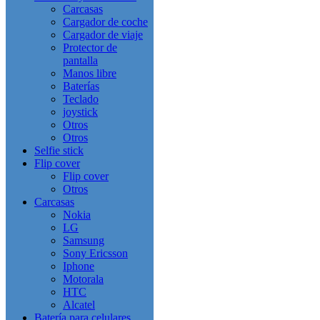
Carcasas
Cargador de coche
Cargador de viaje
Protector de
pantalla
Manos libre
Baterías
Teclado
joystick
Otros
Otros
Selfie stick
Flip cover
Flip cover
Otros
Carcasas
Nokia
LG
Samsung
Sony Ericsson
Iphone
Motorala
HTC
Alcatel
Batería para celulares