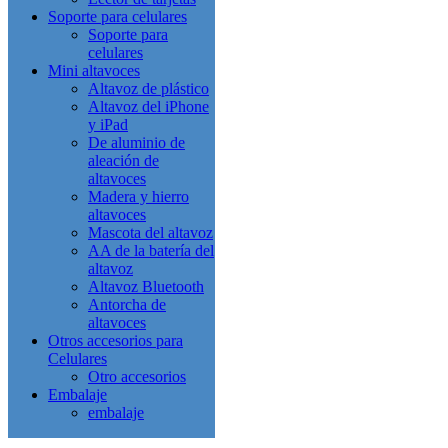
Soporte para celulares
Soporte para
celulares
Mini altavoces
Altavoz de plástico
Altavoz del iPhone
y iPad
De aluminio de
aleación de
altavoces
Madera y hierro
altavoces
Mascota del altavoz
AA de la batería del
altavoz
Altavoz Bluetooth
Antorcha de
altavoces
Otros accesorios para
Celulares
Otro accesorios
Embalaje
embalaje