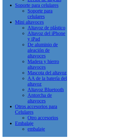
Soporte para celulares
Soporte para
celulares
Mini altavoces
Altavoz de plástico
Altavoz del iPhone
y iPad
De aluminio de
aleación de
altavoces
Madera y hierro
altavoces
Mascota del altavoz
AA de la batería del
altavoz
Altavoz Bluetooth
Antorcha de
altavoces
Otros accesorios para
Celulares
Otro accesorios
Embalaje
embalaje