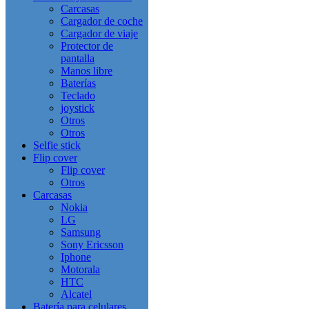
Carcasas
Cargador de coche
Cargador de viaje
Protector de
pantalla
Manos libre
Baterías
Teclado
joystick
Otros
Otros
Selfie stick
Flip cover
Flip cover
Otros
Carcasas
Nokia
LG
Samsung
Sony Ericsson
Iphone
Motorala
HTC
Alcatel
Batería para celulares