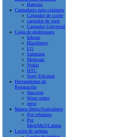
Baterías
Cargadores para celulares
Cargador de coche
cargador de viaje
Cargador Universal
Cajas de desbloqueo
Iphone
Blackberry
LG
Samsung
Motorala
Nokia
HTC
Sony Ericsson
Herramientas de
Reparación
Staccion
Wasp series
otros
Manos libres/Auriculares
Por celulares
Por
Mp4/Mp3/Laptop
Lector de tarjetas
Lector de tarjetas