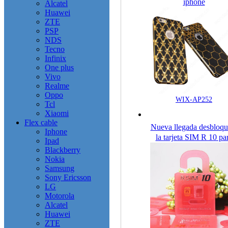
iphone
Alcatel
Huawei
ZTE
PSP
NDS
Tecno
Infinix
One plus
Vivo
Realme
Oppo
WIX-AP252
Tcl
Xiaomi
Flex cable
Nueva llegada desbloqu
Iphone
la tarjeta SIM R 10 pa
Ipad
ip6 plus / 6
Blackberry
Nokia
Samsung
Sony Ericsson
LG
Motorola
Alcatel
Huawei
ZTE