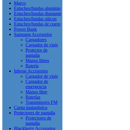
Marco
Estuches/fundas aluminio
Estuches/fundas diamante
Estuches/fundas silicon
Estuches/fundas de cuero
Power Bank
Samsung Accesorios
Cargadores
Cargador de viaje
Protector de
pantalla
Manos libres
Batería
Iphone Accesorios
Cargador de viaje
Cargador de
emergencia
Manos libre
Baterías
Transmisores FM
Carga inalambrica
Protectores de pantalla
Protectores de
pantalla
Blackberry Accesorios