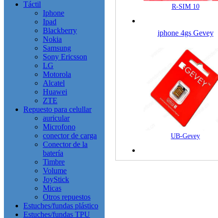
Táctil
R-SIM 10
Iphone
Ipad
Blackberry
iphone 4gs Gevey
Nokia
Samsung
Sony Ericsson
LG
Motorola
Alcatel
Huawei
ZTE
Repuesto para celullar
auricular
Microfono
conector de carga
UB-Gevey
Conector de la
batería
Timbre
Volume
JoyStick
Micas
Otros repuestos
Estuches/fundas plástico
Estuches/fundas TPU