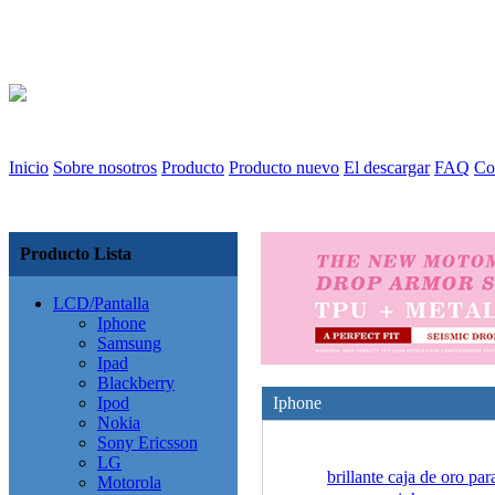
Inicio
Sobre nosotros
Producto
Producto nuevo
El descargar
FAQ
Co
Producto Lista
LCD/Pantalla
Iphone
Samsung
Ipad
Blackberry
Ipod
Iphone
Nokia
Sony Ericsson
LG
brillante caja de oro par
Motorola