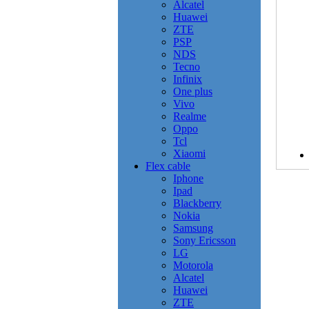
Alcatel
Huawei
ZTE
PSP
NDS
Tecno
Infinix
One plus
Vivo
Realme
Oppo
Tcl
Xiaomi
Flex cable
Iphone
Ipad
Blackberry
Nokia
Samsung
Sony Ericsson
LG
Motorola
Alcatel
Huawei
ZTE