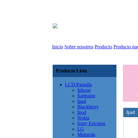
Inicio
Sobre nosotros
Producto
Producto nu
Producto Lista
LCD/Pantalla
Iphone
Samsung
Ipad
Blackberry
Ipod
Ipad
Nokia
Sony Ericsson
LG
Motorola