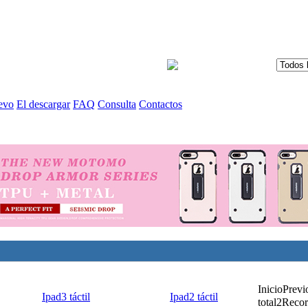
evo
El descargar
FAQ
Consulta
Contactos
Inicio
Previ
Ipad3 táctil
Ipad2 táctil
total2Recor