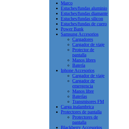
Marco
Estuches/fundas aluminio
Estuches/fundas diamante
Estuches/fundas silicon
Estuches/fundas de cuero
Power Bank
Samsung Accesorios
Cargadores
Cargador de viaje
Protector de
pantalla
Manos libres
Batería
Iphone Accesorios
Cargador de viaje
Cargador de
emergencia
Manos libre
Baterías
Transmisores FM
Carga inalambrica
Protectores de pantalla
Protectores de
pantalla
Blackberry Accesorios