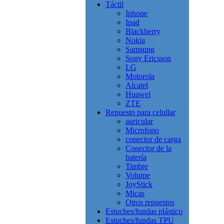
Táctil
Iphone
Ipad
Blackberry
Nokia
Samsung
Sony Ericsson
LG
Motorola
Alcatel
Huawei
ZTE
Repuesto para celullar
auricular
Microfono
conector de carga
Conector de la
batería
Timbre
Volume
JoyStick
Micas
Otros repuestos
Estuches/fundas plástico
Estuches/fundas TPU