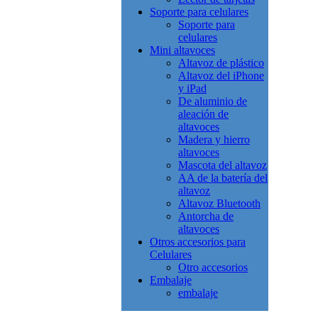
Soporte para celulares
Soporte para
celulares
Mini altavoces
Altavoz de plástico
Altavoz del iPhone
y iPad
De aluminio de
aleación de
altavoces
Madera y hierro
altavoces
Mascota del altavoz
AA de la batería del
altavoz
Altavoz Bluetooth
Antorcha de
altavoces
Otros accesorios para
Celulares
Otro accesorios
Embalaje
embalaje