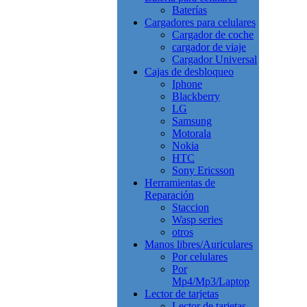
Baterías
Cargadores para celulares
Cargador de coche
cargador de viaje
Cargador Universal
Cajas de desbloqueo
Iphone
Blackberry
LG
Samsung
Motorala
Nokia
HTC
Sony Ericsson
Herramientas de
Reparación
Staccion
Wasp series
otros
Manos libres/Auriculares
Por celulares
Por
Mp4/Mp3/Laptop
Lector de tarjetas
Lector de tarjetas