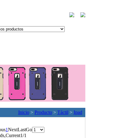
Inicio
>
Producto
>
Táctil
>
Ipad
ous
1
Next
Last
Go
ds,Current1/1