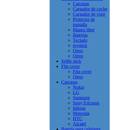
Carcasas
Cargador de coche
Cargador de viaje
Protector de
pantalla
Manos libre
Baterías
Teclado
joystick
Otros
Otros
Selfie stick
Flip cover
Flip cover
Otros
Carcasas
Nokia
LG
Samsung
Sony Ericsson
Iphone
Motorala
HTC
Alcatel
Batería para celulares